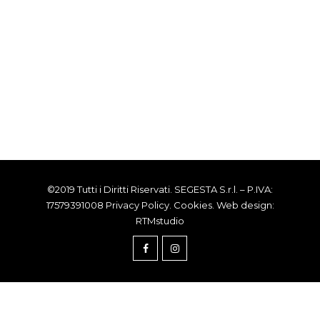
©2019 Tutti i Diritti Riservati. SEGESTA S.r.l. – P.IVA:
17579391008
Privacy Policy
.
Cookies
. Web design:
RTMstudio